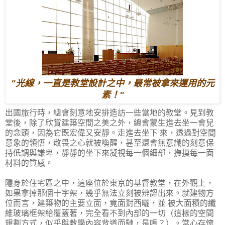
"光線，一直是教堂設計之中，最常被拿來運用的元
素！"
出國旅行時，總會刻意地安排造訪一些當地的教堂。見到教
堂後，除了欣賞建築空間之美之外，總會蒙生進去坐一會兒
的念頭，因為它既宏偉又安靜。走進去坐下 來，透過對空間
意象的領悟，敬畏之心就被喚醒，甚至還會無意識的刻意保
持低調與謙卑，靜靜的坐下來凝視每一個細部，撫摸每一面
材料的質感。
隱身於住宅區之中，這座位於東京的基督教堂，在外觀上，
如果拿掉那個十字架，幾乎無法立刻被辨認出來。就建物方
位而言，建築物的主要立面，竟面對西曬，並 被大面積的纖
維玻璃框架給覆蓋著，完全看不到內部的一切（這樣的空間
規劃方式，似乎與教學內容背道而馳，是嗎？）。當心存懷