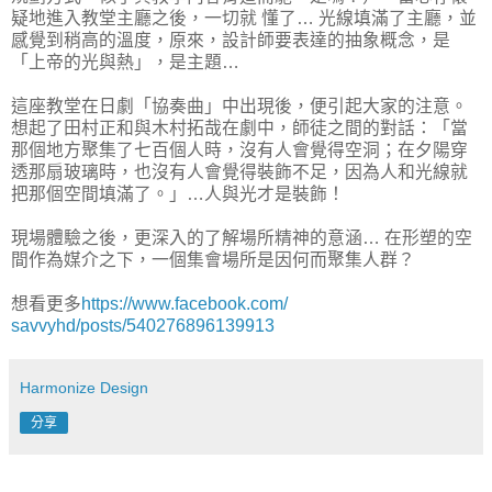
疑地進入教堂主廳之後，一切就 懂了… 光線填滿了主廳，並
感覺到稍高的溫度，原來，設計師要表達的抽象概念，是
「上帝的光與熱」，是主題…
這座教堂在日劇「協奏曲」中出現後，便引起大家的注意。
想起了田村正和與木村拓哉在劇中，師徒之間的對話：「當
那個地方聚集了七百個人時，沒有人會覺得空洞；在夕陽穿
透那扇玻璃時，也沒有人會覺得裝飾不足，因為人和光線就
把那個空間填滿了。」…人與光才是裝飾！
現場體驗之後，更深入的了解場所精神的意涵… 在形塑的空
間作為媒介之下，一個集會場所是因何而聚集人群？
想看更多
https://www.facebook.com/
savvyhd/posts/540276896139913
Harmonize Design
分享