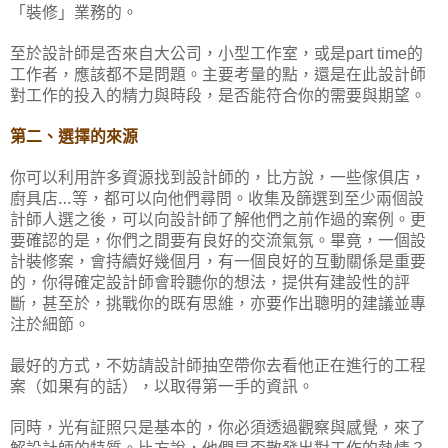
「裝修」業務的。
至於設計師是否來自大公司，小型工作室，或是
的
part time
工作者，應該都不是問題。主要考量的點，還是在此設計師
對工作的投入的精力與時段，是否能符合你的需要與期望。
第二、選擇的來源
你可以利用許多資源找到設計師的，比方說，一些傢俱店，
廚具店…等，都可以向他們尋問。收集及篩選到至少兩個設
計師人選之後，可以向設計師了解他們之前作過的案例。更
要確認的是，你們之間要有良好的交流氣氛。畢竟，一個設
計裝修案，會持續好幾個月，有一個良好的互動關係是重要
的，你得確定設計師會聆聽你的想法，提供有建設性的評
斷，甚至於，挑戰你的既有思維，亦要作出聰明的建議並專
注於細節。
最好的方式，不妨請設計師抽空帶你去看他正在進行的工程
案（如果有的話），以取得第一手的資訊。
同時，光有証照只是基本的，你必須透過觀察與感覺，來了
解設計師的特質。比方說，他們是否散發出對工作的熱情？