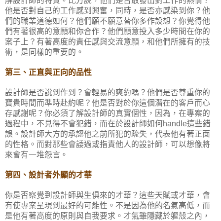
他是否對自己的工作感到興奮，同時，是否亦感染到你？他
們的職業道德如何？他們願不願意替你多作設想？你覺得他
們有著很高的意願和你合作？他們願意投入多少時間在你的
案子上？有著高度的責任感與交流意願，和他們所擁有的技
術，是同樣的重要的。
第三、正直與正向的品性
設計師是否說到作到？會輕易的爽約嗎？他們是否尊重你的
寶貴時間而準時赴約呢？他是否對於你這個潛在的客戶而心
存感謝呢？你必須了解設計師的真實個性，因為，在專案的
過程中，不見得不會犯錯，而在於設計師如何
這些錯
handle
誤。設計師大方的承認他之前所犯的疏失，代表他有著正面
的性格。而對那些會諉過或指責他人的設計師，可以想像將
來會有一堆怨言。
第四、設計者外顯的才華
你是否察覺到設計師與生俱來的才華？這些天賦或才華，會
有使專案呈現到最好的可能性。不是因為他的名氣高低，而
是他有著高度的原則與自我要求。才氣雖隱藏於軀殼之內，