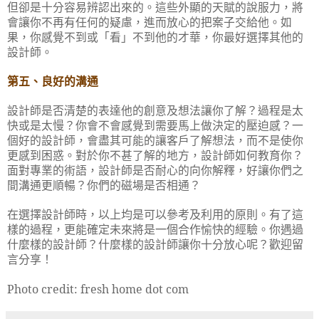
但卻是十分容易辨認出來的。這些外顯的天賦的說服力，將
會讓你不再有任何的疑慮，進而放心的把案子交給他。如
果，你感覺不到或「看」不到他的才華，你最好選擇其他的
設計師。
第五、良好的溝通
設計師是否清楚的表達他的創意及想法讓你了解？過程是太
快或是太慢？你會不會感覺到需要馬上做決定的壓迫感？一
個好的設計師，會盡其可能的讓客戶了解想法，而不是使你
更感到困惑。對於你不甚了解的地方，設計師如何教育你？
面對專業的術語，設計師是否耐心的向你解釋，好讓你們之
間溝通更順暢？你們的磁場是否相通？
在選擇設計師時，以上均是可以參考及利用的原則。有了這
樣的過程，更能確定未來將是一個合作愉快的經驗。你遇過
什麼樣的設計師？什麼樣的設計師讓你十分放心呢？歡迎留
言分享！
Photo credit: fresh home dot com