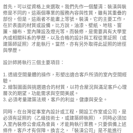
首先，可以從資格上來選取。我們先作一個釐清：裝潢與裝
修是不同的。這兩個專業的服務內容與性質，雖有其重疊的
部份，但是，這兩者不能畫上等號。裝潢，它的主要工作，
在於表面的材質或設備，比方說，油漆、壁紙、地毯、窗
簾、繃布、室內陳設及燈光等。而裝修，是需要具有大學室
內或相關科系的學歷，以及合格的設計與工程從業証照（或
建築師証照）才能執行。當然，亦有另外取得此証照的途徑
與學歷。
設計師將執行三個主要項目：
透過空間量體的操作，形塑出適合客戶所須的室內空間經
1.
驗。
繪製圖面與挑選適合的材質，以符合屋況與滿足客戶心理
2.
層次的期望，功能需求與空間美感。
必須考量建築法規，客戶的利益，健康與安全。
3.
同時，在台灣從事室內設計或工程，開設工作室或公司，是
必須有証照的（乙級技術士，或建築師執照），同時必須加
入室內裝修公會成為會員，才能夠執行業務。只要俱備上述
條件，客戶才有保障。換言之，「裝潢公司」是不能進行