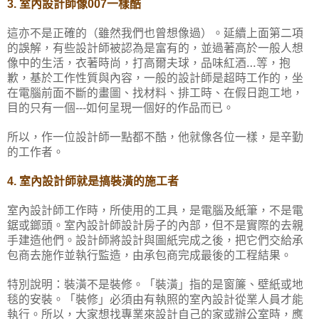
室內設計師像
一樣酷
3.
007
這亦不是正確的（雖然我們也曾想像過）。延續上面第二項
的誤解，有些設計師被認為是富有的，並過著高於一般人想
像中的生活，衣著時尚，打高爾夫球，品味紅酒…等，抱
歉，基於工作性質與內容，一般的設計師是超時工作的，坐
在電腦前面不斷的畫圖、找材料、排工時、在假日跑工地，
目的只有一個
如何呈現一個好的作品而已。
---
所以，作一位設計師一點都不酷，他就像各位一樣，是辛勤
的工作者。
室內設計師就是搞裝潢的施工者
4.
室內設計師工作時，所使用的工具，是電腦及紙筆，不是電
鋸或鎯頭。室內設計師設計房子的內部，但不是實際的去親
手建造他們。設計師將設計與圖紙完成之後，把它們交給承
包商去施作並執行監造，由承包商完成最後的工程結果。
特別說明：裝潢不是裝修。「裝潢」指的是窗簾、壁紙或地
毯的安裝。「裝修」必須由有執照的室內設計從業人員才能
執行。所以，大家想找專業來設計自己的家或辦公室時，應