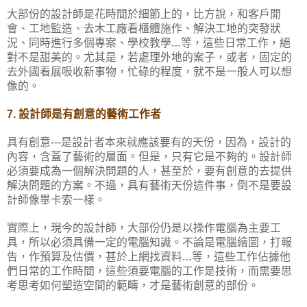
大部份的設計師是花時間於細節上的，比方說，和客戶開
會、工地監造、去木工廠看櫃體施作、解決工地的突發狀
況、同時進行多個專案、學校教學…等，這些日常工作，絕
對不是甜美的。尤其是，若處理外地的案子，或者，固定的
去外國看展吸收新事物，忙碌的程度，就不是一般人可以想
像的。
設計師是有創意的藝術工作者
7.
具有創意
是設計者本來就應該要有的天份，因為，設計的
---
內容，含蓋了藝術的層面。但是，只有它是不夠的。設計師
必須要成為一個解決問題的人，甚至於，要有創意的去提供
解決問題的方案。不過，具有藝術天份這件事，倒不是要設
計師像畢卡索一樣。
實際上，現今的設計師，大部份仍是以操作電腦為主要工
具，所以必須具備一定的電腦知識。不論是電腦繪圖，打報
告，作預算及估價，甚於上網找資料…等，這些工作佔據他
們日常的工作時間，這些須要電腦的工作是技術，而需要思
考思考如何塑造空間的範疇，才是藝術創意的部份。