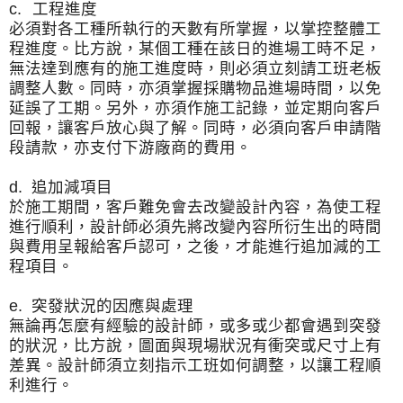
c.
工程進度
必須對各工種所執行的天數有所掌握，以掌控整體工
程進度。
比方說，某個工種在該日的進場工時不足，
無法達到應有的施工進度時，則必須立刻請工班老板
調整人數。
同時，亦須掌握採購物品進場時間，以免
延誤了工期。另外，
亦須作施工記錄，並定期向客戶
回報，讓客戶放心與了解。同時，
必須向客戶申請階
段請款，亦支付下游廠商的費用。
d.
追加減項目
於施工期間，客戶難免會去改變設計內容，為使工程
進行順利，
設計師必須先將改變內容所衍生出的時間
與費用呈報給客戶認可，
之後，才能進行追加減的工
程項目。
e.
突發狀況的因應與處理
無論再怎麼有經驗的設計師，或多或少都會遇到突發
的狀況，
比方說，圖面與現場狀況有衝突或尺寸上有
差異。
設計師須立刻指示工班如何調整，以讓工程順
利進行。