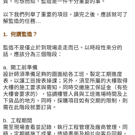
質。可想而知，
監造是一件十分重要的事。
以下我們列舉了重要的項目，讀完之後，應該就可了
解監造的任務…
1.
何謂監造？
監造不是僅止於到現場走走而已。以時段性來分的
話，
應該分為三個階段：
a.
開工前準備
設計師須準備足夠的圖面給各工班，製定工期進度
表，
以讓工班按表操課；另外，
須至所屬的大樓取得
大樓的施工要求與需知，同時交繳施工保証金（
有些
大樓會要求的），
協調樓管人員與工班進場時間及上
下貨品的地方。同時，
採購項目如有交期的限制，則
需在此階段就要訂貨。
b.
工程期間
需至現場查看並記錄，執行工程管理及廠商管理，同
時，
定期將施工成果，透過書面及相片向客戶回報，