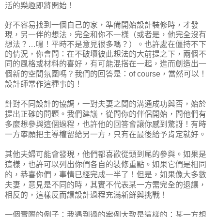
活的樂趣即將開始！
好不容易找到一個自己的家，準備開始設計裝修時，才發
現，另一伴的想法，完全和你不一樣（或者是，他完全沒有
想法？…嘿！平時不是意見很多嗎？）。也許處在僵持不下
的情況，你會問：在不破壞彼此想法的大前提之下，兩個不
同的風格或材料的喜好，有可能混搭在一起，進而創造出一
，當然可以！
個新的空間氛圍嗎？我們的回答是：
of course
設計師常作這種事的！
針對不同設計的協調，一對夫妻之間的溝通成功與否，始於
提出正確的問題。我們建議，從問你的伴侶開始，問他們有
多麼想參與這個過程，也許他的回答會讓你感到驚訝！有時
一方寧願把主導權留給另一方，只有在最後給予肯定就好。
其他夫婦可能會發現，他們都喜歡從頭到尾的參與。如果是
這樣，也許可以列出你們各自的裝修重點。如果它們是相同
的，恭喜你們，事情已經完成一半了！但是，如果像大多數
夫妻，
意見
是不同的時，其實不代表某一方需完全的退讓，
相反的，這樣反而讓設計過程充滿新鮮與挑戰！
一個實際的例子：我遇到過的案例大致是這樣的：某一方想