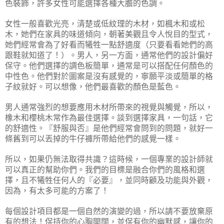
色裝飾，許多女性可能選擇各種大膽的色調。
女性一般喜歡光亮，清楚或低紋理的木材，如楓木和或松
木，她們在家具的味道傾向，朝著美觀且令人悅目的型式，
她們經常會為了好看而犧牲一點舒適度（只要看看她們的高
跟鞋就知道了！）。男人，另一方面，通常他們的設計偏好
保守。他們選擇的調色板簡單，通常是可以搭配任何顏色的
中性色。他們對於圖案是沒有感覺的，寧願平淡或簡單的格
子紋就好。可以想像，他們最喜歡的顏色是藍色。
男人通常強烈的想要應用木材所帶來的視覺與觸覺，所以，
橡木和櫻桃木常作為最佳選擇。談到選擇家具，一句話，它
的舒適性。『舒服與否』是他們經常會問到的問題，就好一
條舊到可以丟掉的牛仔褲所帶給他們的感覺一樣。
所以，如果仍無法取得共識？這時候，一個專業的設計師就
可以真正的幫助你們。我們的目標是融合你們的風格和選
擇，且不犧牲任何人的『必要』，並同時顧及功能與外觀，
因為，有太多可能的方案了！
每個設計項目都是一個自然的演變的過，所以請不要放棄原
有的想法！保持你的心胸開闊，並保有你的幽默感，讓你的