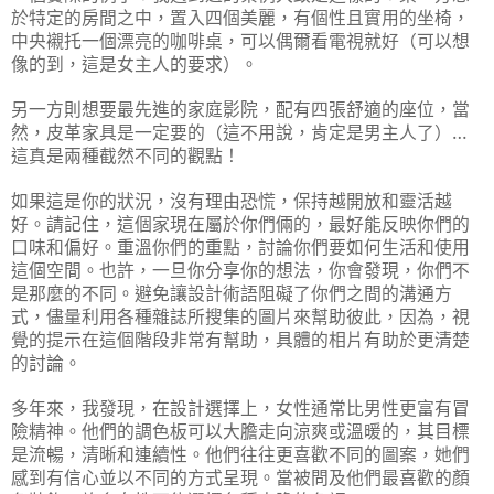
於特定的房間之中，置入四個美麗，有個性且實用的坐椅，
中央襯托一個漂亮的咖啡桌，可以偶爾看電視就好（可以想
像的到，這是女主人的要求）。
另一方則想要最先進的家庭影院，配有四張舒適的座位，當
然，皮革家具是一定要的（這不用說，肯定是男主人了）…
這真是兩種截然不同的觀點！
如果這是你的狀況，沒有理由恐慌，保持越開放和靈活越
好。請記住，這個家現在屬於你們倆的，最好能反映你們的
口味和偏好。重溫你們的重點，討論你們要如何生活和使用
這個空間。也許，一旦你分享你的想法，你會發現，你們不
是那麼的不同。避免讓設計術語阻礙了你們之間的溝通方
式，儘量利用各種雜誌所搜集的圖片來幫助彼此，因為，視
覺的提示在這個階段非常有幫助，具體的相片有助於更清楚
的討論。
多年來，我發現，在設計選擇上，女性通常比男性更富有冒
險精神。他們的調色板可以大膽走向涼爽或溫暖的，其目標
是流暢，清晰和連續性。他們往往更喜歡不同的圖案，她們
感到有信心並以不同的方式呈現。當被問及他們最喜歡的顏