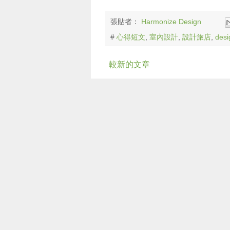
張貼者：
Harmonize Design
#
心得短文
,
室內設計
,
設計旅店
,
desi
較新的文章