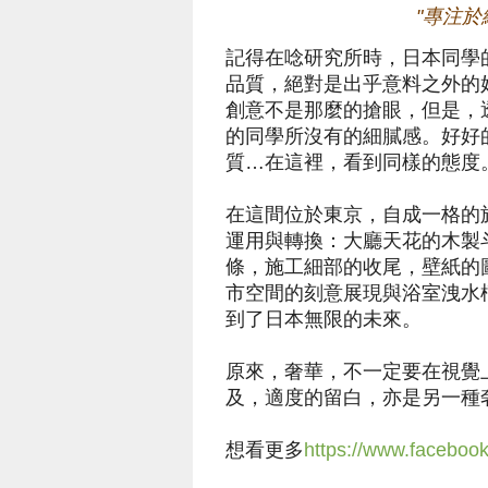
"專注
記得在唸研究所時，日本同學
品質，絕對是出乎意料之外的
創意不是那麼的搶眼，但是，
的同學所沒有的細膩感。好好
質…在這裡，看到同樣的態度
在這間位於東京，自成一格的
運用與轉換：大廳天花的木製
條，施工細部的收尾，壁紙的
市空間的刻意展現與浴室洩水
到了日本無限的未來。
原來，奢華，不一定要在視覺
及，適度的留白，亦是另一種
想看更多
https://www.faceboo