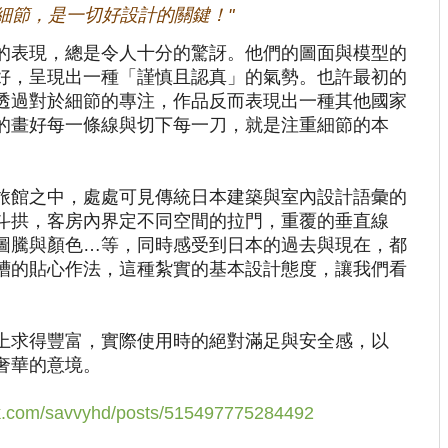
於細節，是一切好設計的關鍵！"
的表現，總是令人十分的驚訝。他們的圖面與模型的
好，呈現出一種「謹慎且認真」的氣勢。也許最初的
透過對於細節的專注，作品反而表現出一種其他國家
的畫好每一條線與切下每一刀，就是注重細節的本
。
旅館之中，處處可見傳統日本建築與室內設計語彙的
斗拱，客房內界定不同空間的拉門，重覆的垂直線
圖騰與顏色…等，同時感受到日本的過去與現在，都
槽的貼心作法，這種紮實的基本設計態度，讓我們看
上求得豐富，實際使用時的絕對滿足與安全感，以
奢華的意境。
k.com/
savvyhd/posts/515497775284492