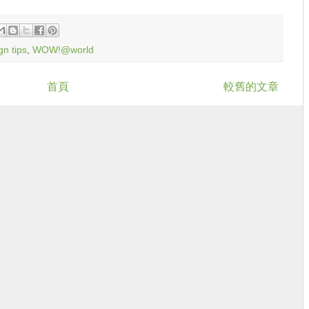
gn tips
,
WOW!@world
首頁
較舊的文章