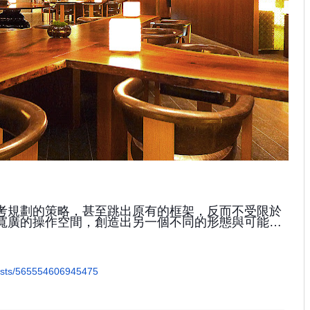
考規劃的策略，甚至跳出原有的框架，反而不受限於
寬廣的操作空間，創造出另一個不同的形態與可能…
osts/565554606945475