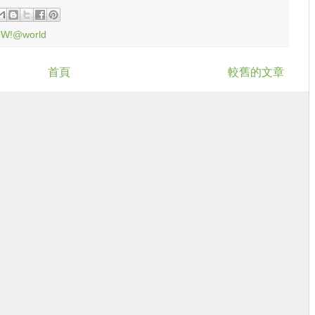
W!@world
首頁
較舊的文章