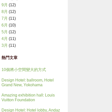
9月
(12)
8月
(12)
7月
(11)
6月
(10)
5月
(12)
4月
(11)
3月
(11)
熱門文章
10個將小空間變大的方式
Design Hotel: ballroom, Hotel
Grand New, Yokohama
Amazing exhibition hall: Louis
Vuitton Foundation
Design Hotel: Hotel lobby, Andaz