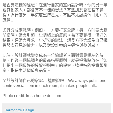
是否有這樣的經驗：在進行自家的室內設計時，你的另一半
或其他家人，都會有不一樣的想法？有些朋友會在當下覺
得，為什麼另一半這麼堅持己見，有點不太認識他（她）的
感覺…
尤其分成兩派時，例如，一方要打安全牌，另一方則要大膽
前衛時，常會引起一些情緒上的反應。為了要覓得一個好的
結果，通常會尋求一些折衷的辦法，讓雙方不會認為自己犧
牲發表意見的權力，以及對設計案的主導性與參與感。
此時，設計師就變身成為一位協調者。面對意見相左的時
刻，作為一個協調者的最高指導原則，就是把焦點放在「如
何提出一個最好的投資報酬率」的提案，這裡指的投資報酬
率，指是生活價值與品質。
至於設計師自己的家呢… 這麼說吧：We always put in one
controversial item in each room, it makes people talk.
Photo credit: fresh home dot com
Harmonize Design